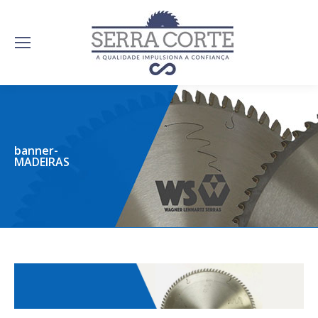
banner-
MADEIRAS
serracorte.com.br