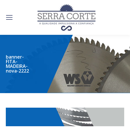
banner-
FITA-
MADEIRA-
nova-2222
serracorte.com.br