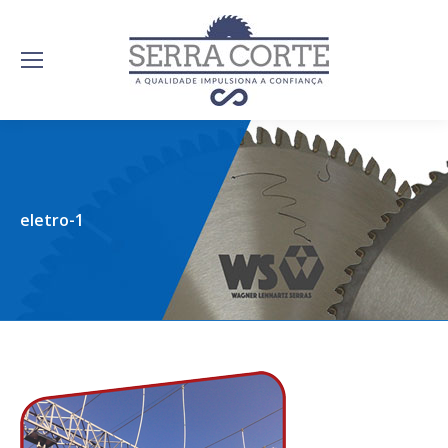
eletro-1
serracorte.com.br