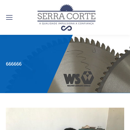
666666
serracorte.com.br